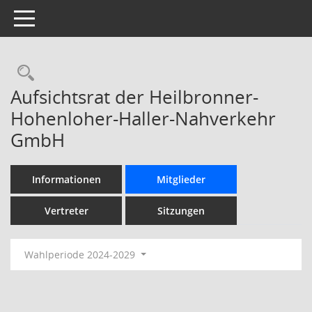
Toggle navigation
Rechercheauswahl
Aufsichtsrat der Heilbronner-
Hohenloher-Haller-Nahverkehr
GmbH
Informationen
Mitglieder
Vertreter
Sitzungen
Wahlperiode 2024-2029