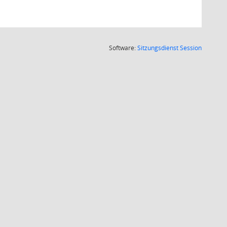
(Wird in
Software:
Sitzungsdienst
Session