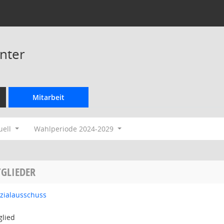
nter
Mitarbeit
uell
Wahlperiode 2024-2029
GLIEDER
ozialausschuss
glied