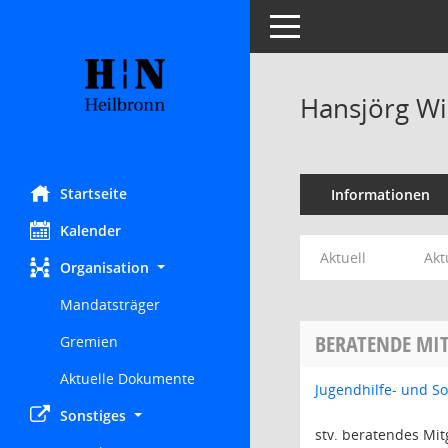
Toggle navigation
Hansjörg Wi
Startseite
Informationen
Kalender
Aktuell
Akt
Organisation
Mandatsträger
BERATENDE MIT
Gremien
Aktuelle Dokumente
Jugendhilfe- und S
Sonstiges
stv. beratendes Mit