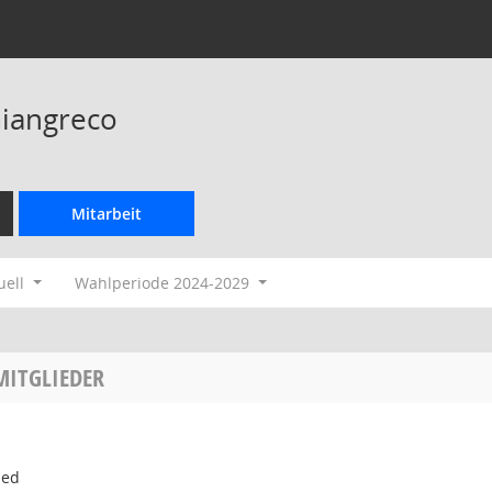
iangreco
Mitarbeit
uell
Wahlperiode 2024-2029
MITGLIEDER
ied