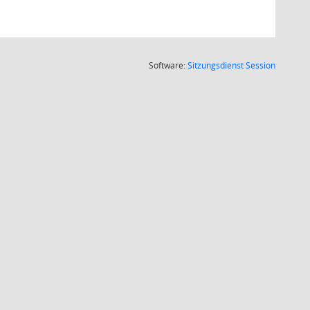
(Wird in
Software:
Sitzungsdienst
Session