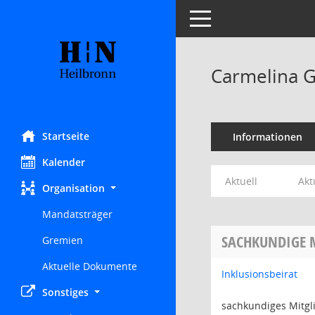
Toggle navigation
Carmelina G
Startseite
Informationen
Kalender
Aktuell
Akt
Organisation
Mandatsträger
SACHKUNDIGE 
Gremien
Aktuelle Dokumente
Inklusionsbeirat
Sonstiges
sachkundiges Mitgl