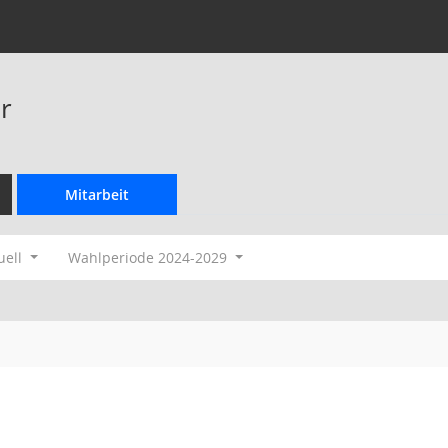
r
Mitarbeit
uell
Wahlperiode 2024-2029