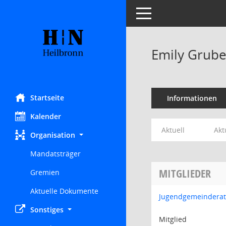
Toggle navigation
Emily Grube
Startseite
Informationen
Kalender
Aktuell
Akt
Organisation
Mandatsträger
MITGLIEDER
Gremien
Aktuelle Dokumente
Jugendgemeinderat
Sonstiges
Mitglied