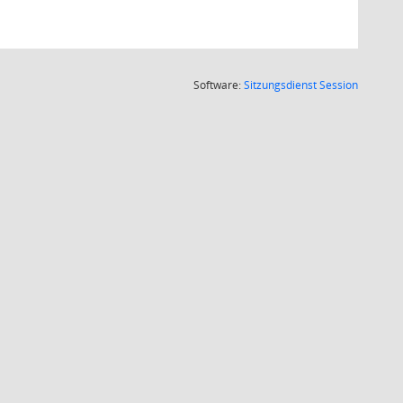
(Wird in
Software:
Sitzungsdienst
Session