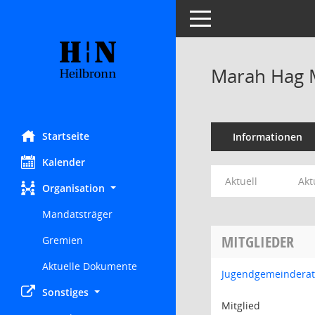
Toggle navigation
Marah Hag 
Startseite
Informationen
Kalender
Aktuell
Akt
Organisation
Mandatsträger
MITGLIEDER
Gremien
Aktuelle Dokumente
Jugendgemeinderat
Sonstiges
Mitglied