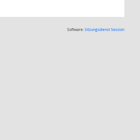
(Wird in
Software:
Sitzungsdienst
Session