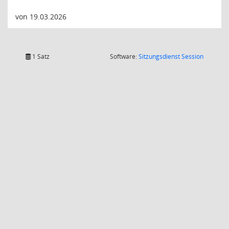
von 19.03.2026
(Wird in
1 Satz
Software:
Sitzungsdienst
Session