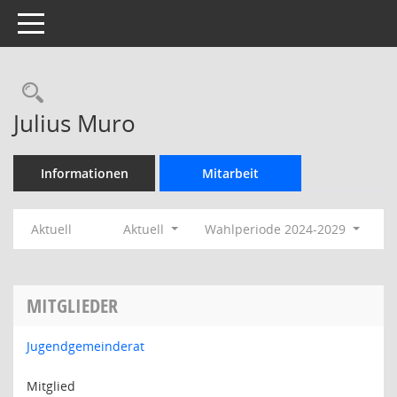
Toggle navigation
Rechercheauswahl
Julius Muro
Informationen
Mitarbeit
Aktuell
Aktuell
Wahlperiode 2024-2029
MITGLIEDER
Jugendgemeinderat
Mitglied