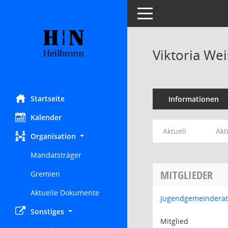
Toggle navigation
Viktoria Wei
Startseite
Informationen
Kalender
Aktuell
Akt
Organisation
Mandatsträger
MITGLIEDER
Gremien
Aktuelle Dokumente
Jugendgemeinderat
Sonstiges
Mitglied