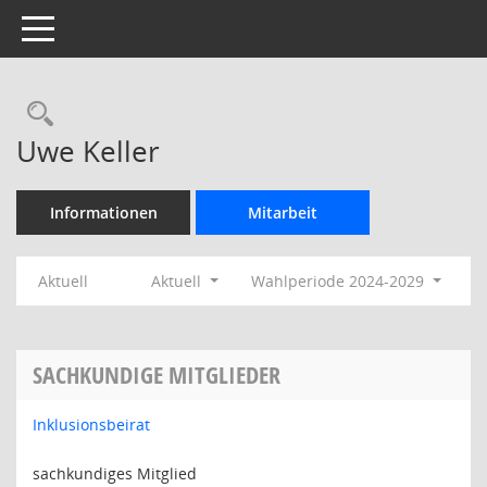
Toggle navigation
Rechercheauswahl
Uwe Keller
Informationen
Mitarbeit
Aktuell
Aktuell
Wahlperiode 2024-2029
SACHKUNDIGE MITGLIEDER
Inklusionsbeirat
sachkundiges Mitglied