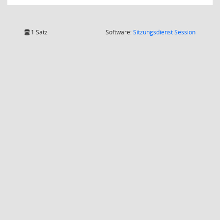
(Wird in
1 Satz
Software:
Sitzungsdienst
Session