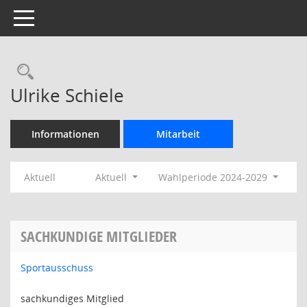
Toggle navigation
Rechercheauswahl
Ulrike Schiele
Informationen
Mitarbeit
Aktuell
Aktuell
Wahlperiode 2024-2029
SACHKUNDIGE MITGLIEDER
Sportausschuss
sachkundiges Mitglied