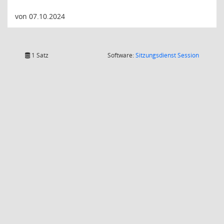
von 07.10.2024
(Wird in
1 Satz
Software:
Sitzungsdienst
Session