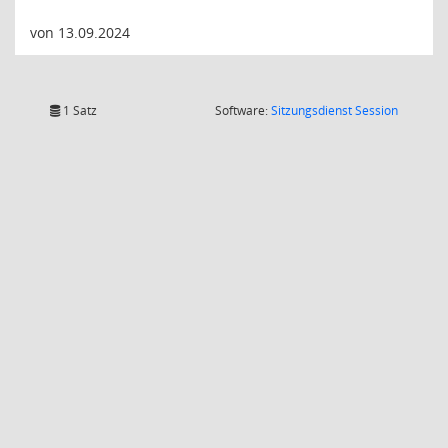
von 13.09.2024
(Wird in
1 Satz
Software:
Sitzungsdienst
Session