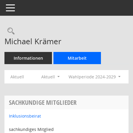
Toggle navigation
Rechercheauswahl
Michael Krämer
Informationen
Mitarbeit
Aktuell
Aktuell
Wahlperiode 2024-2029
SACHKUNDIGE MITGLIEDER
Inklusionsbeirat
sachkundiges Mitglied