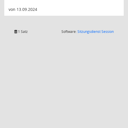
von 13.09.2024
(Wird in
1 Satz
Software:
Sitzungsdienst
Session