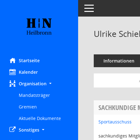
Toggle navigation
Ulrike Schie
Startseite
Informationen
Kalender
Organisation
Mandatsträger
SACHKUNDIGE 
Gremien
Aktuelle Dokumente
Sportausschuss
Sonstiges
sachkundiges Mitgl