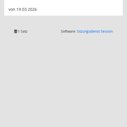
von 19.03.2026
(Wird in
1 Satz
Software:
Sitzungsdienst
Session