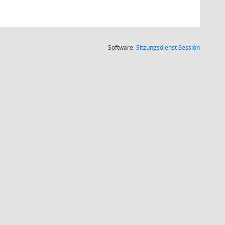
(Wird in
Software:
Sitzungsdienst
Session