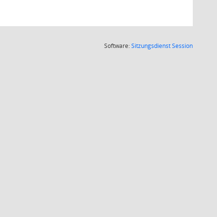
(Wird in
Software:
Sitzungsdienst
Session