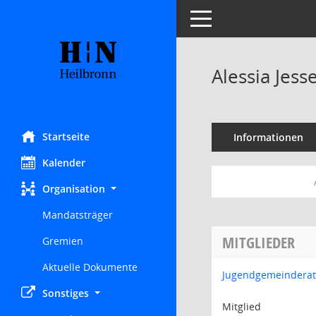
Toggle navigation
Alessia Jess
Startseite
Informationen
Kalender
Organisation
Mandatsträger
MITGLIEDER
Gremien
Aktuelle Dokumente
Jugendgemeinderat
Sonstiges
Mitglied