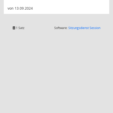
von 13.09.2024
(Wird in
1 Satz
Software:
Sitzungsdienst
Session