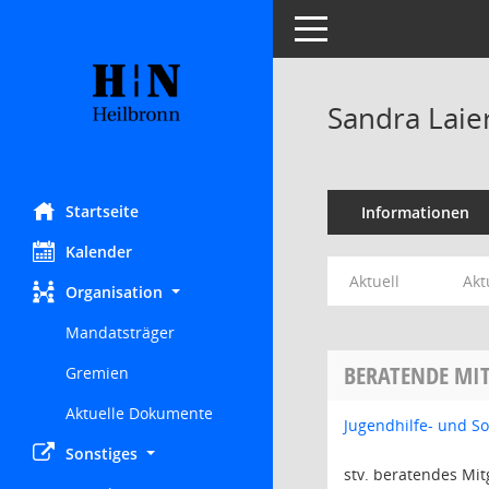
Toggle navigation
Sandra Laie
Startseite
Informationen
Kalender
Aktuell
Akt
Organisation
Mandatsträger
BERATENDE MIT
Gremien
Aktuelle Dokumente
Jugendhilfe- und S
Sonstiges
stv. beratendes Mit