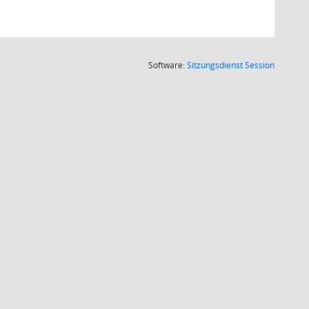
(Wird in
Software:
Sitzungsdienst
Session