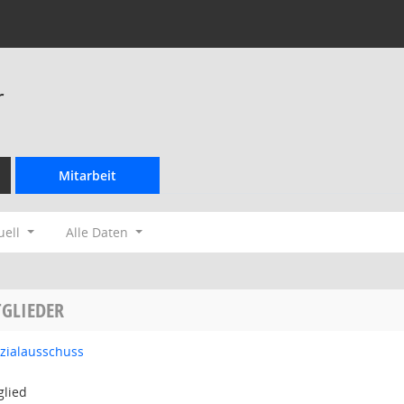
r
Mitarbeit
uell
Alle Daten
GLIEDER
ozialausschuss
glied