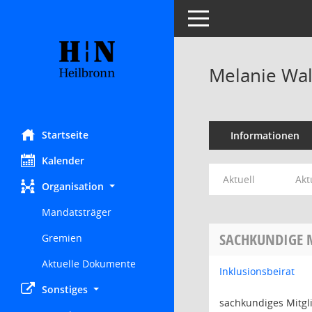
Toggle navigation
Melanie Wal
Startseite
Informationen
Kalender
Aktuell
Akt
Organisation
Mandatsträger
SACHKUNDIGE 
Gremien
Aktuelle Dokumente
Inklusionsbeirat
Sonstiges
sachkundiges Mitgl