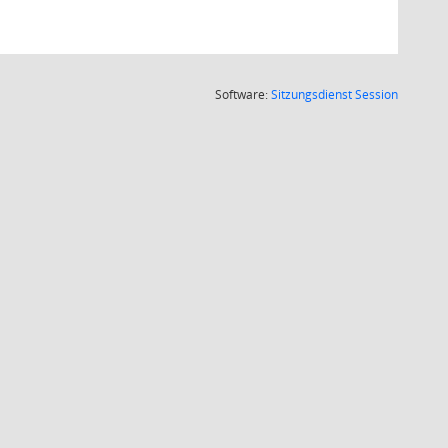
(Wird in
Software:
Sitzungsdienst
Session