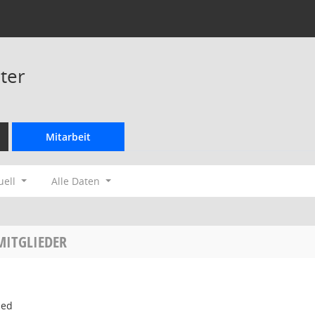
ter
Mitarbeit
uell
Alle Daten
MITGLIEDER
ied