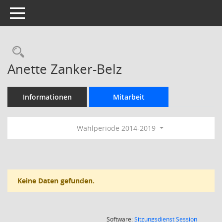
Toggle navigation
Rechercheauswahl
Anette Zanker-Belz
Informationen
Mitarbeit
Wahlperiode 2014-2019
Keine Daten gefunden.
(Wird in
Software:
Sitzungsdienst
Session