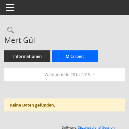
Toggle navigation
Rechercheauswahl
Mert Gül
Informationen
Mitarbeit
Wahlperiode 2014-2019
Keine Daten gefunden.
(Wird in
Software:
Sitzungsdienst
Session