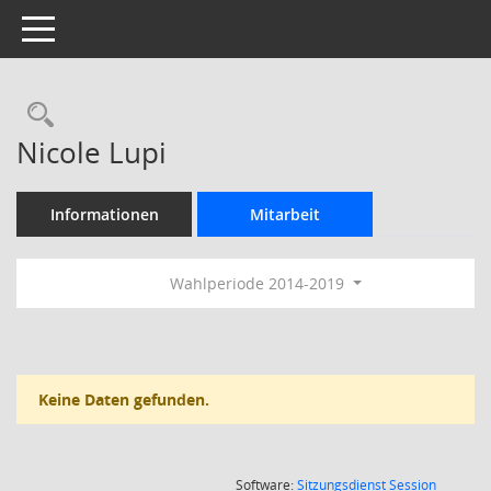
Toggle navigation
Rechercheauswahl
Nicole Lupi
Informationen
Mitarbeit
Wahlperiode 2014-2019
Keine Daten gefunden.
(Wird in
Software:
Sitzungsdienst
Session