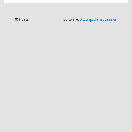
(Wird in
1 Satz
Software:
Sitzungsdienst
Session