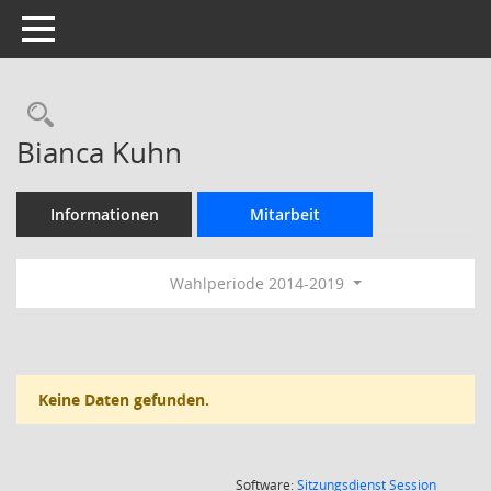
Toggle navigation
Rechercheauswahl
Bianca Kuhn
Informationen
Mitarbeit
Wahlperiode 2014-2019
Keine Daten gefunden.
(Wird in
Software:
Sitzungsdienst
Session