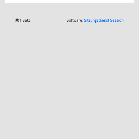
(Wird in
1 Satz
Software:
Sitzungsdienst
Session