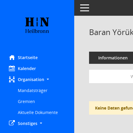
Toggle navigation
Baran Yörü
Startseite
Informationen
Kalender
W
Organisation
Mandatsträger
Gremien
Keine Daten gefun
Aktuelle Dokumente
Sonstiges