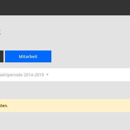
k
Mitarbeit
ahlperiode 2014-2019
den.