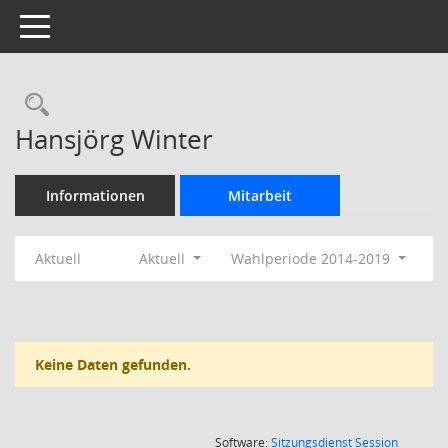
Toggle navigation
Rechercheauswahl
Hansjörg Winter
Informationen
Mitarbeit
Aktuell
Aktuell
Wahlperiode 2014-2019
Keine Daten gefunden.
(Wird in
Software:
Sitzungsdienst
Session