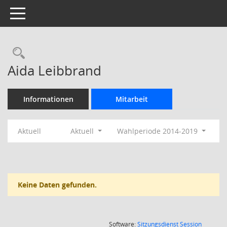
Toggle navigation
Rechercheauswahl
Aida Leibbrand
Informationen
Mitarbeit
Aktuell
Aktuell
Wahlperiode 2014-2019
Keine Daten gefunden.
(Wird in
Software:
Sitzungsdienst
Session