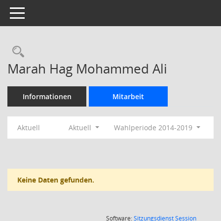
Toggle navigation
Rechercheauswahl
Marah Hag Mohammed Ali
Informationen
Mitarbeit
Aktuell
Aktuell
Wahlperiode 2014-2019
Keine Daten gefunden.
(Wird in
Software:
Sitzungsdienst
Session