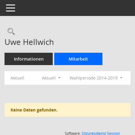
Toggle navigation
Rechercheauswahl
Uwe Hellwich
Informationen
Mitarbeit
Aktuell
Aktuell
Wahlperiode 2014-2019
Keine Daten gefunden.
(Wird in
Software:
Sitzungsdienst
Session