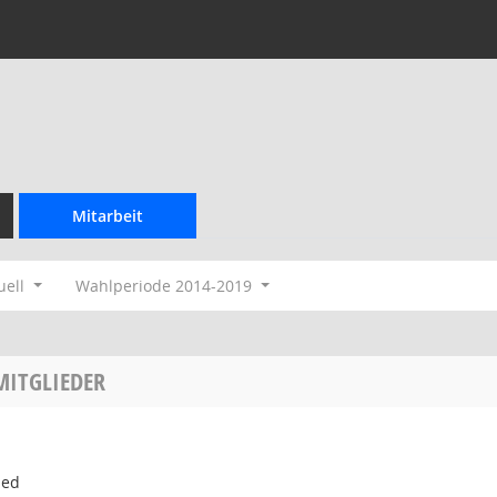
Mitarbeit
uell
Wahlperiode 2014-2019
MITGLIEDER
ied