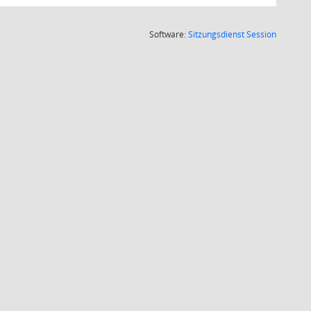
(Wird in
Software:
Sitzungsdienst
Session