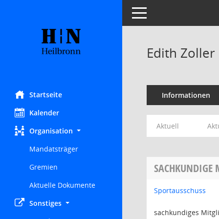
Toggle navigation
Edith Zoller
Startseite
Informationen
Kalender
Aktuell
Akt
Organisation
Mandatsträger
SACHKUNDIGE 
Gremien
Aktuelle Dokumente
Sportausschuss
Sonstiges
sachkundiges Mitgl