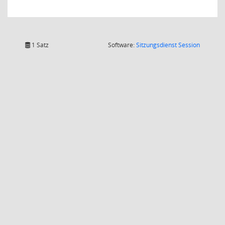
(Wird in
1 Satz
Software:
Sitzungsdienst
Session