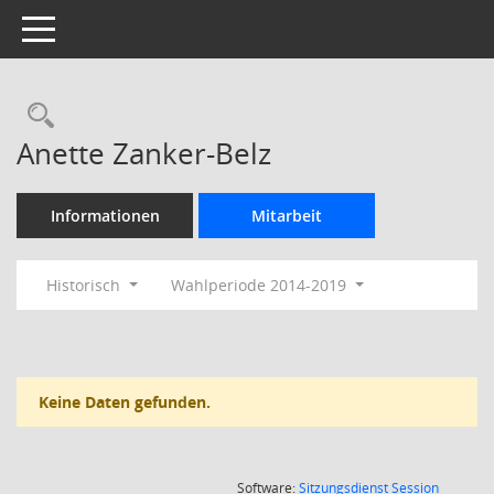
Toggle navigation
Rechercheauswahl
Anette Zanker-Belz
Informationen
Mitarbeit
Historisch
Wahlperiode 2014-2019
Keine Daten gefunden.
(Wird in
Software:
Sitzungsdienst
Session