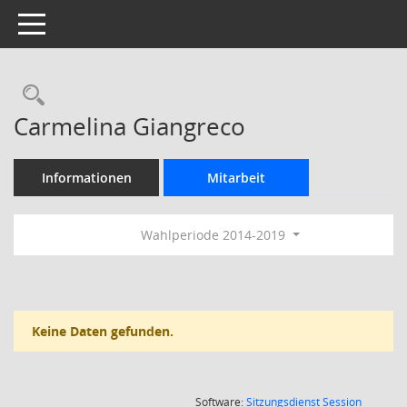
Toggle navigation
Rechercheauswahl
Carmelina Giangreco
Informationen
Mitarbeit
Wahlperiode 2014-2019
Keine Daten gefunden.
(Wird in
Software:
Sitzungsdienst
Session