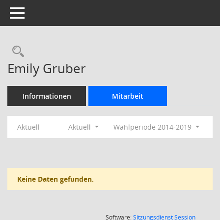
Toggle navigation
Rechercheauswahl
Emily Gruber
Informationen
Mitarbeit
Aktuell
Aktuell
Wahlperiode 2014-2019
Keine Daten gefunden.
(Wird in
Software:
Sitzungsdienst
Session