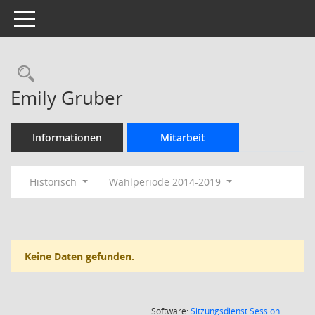
Toggle navigation
Rechercheauswahl
Emily Gruber
Informationen
Mitarbeit
Historisch
Wahlperiode 2014-2019
Keine Daten gefunden.
(Wird in
Software:
Sitzungsdienst
Session