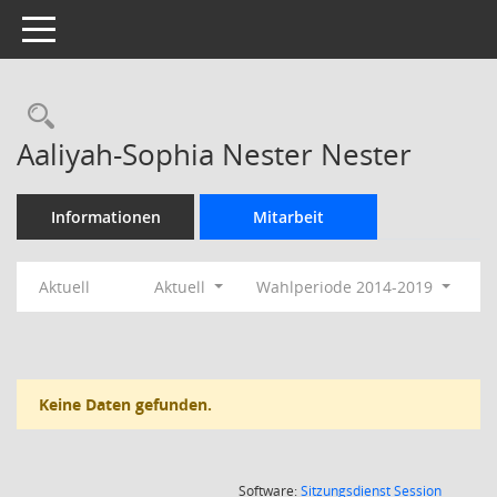
Toggle navigation
Rechercheauswahl
Aaliyah-Sophia Nester Nester
Informationen
Mitarbeit
Aktuell
Aktuell
Wahlperiode 2014-2019
Keine Daten gefunden.
(Wird in
Software:
Sitzungsdienst
Session