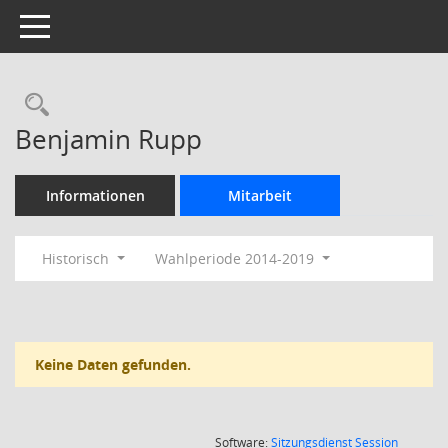
Toggle navigation
Rechercheauswahl
Benjamin Rupp
Informationen
Mitarbeit
Historisch
Wahlperiode 2014-2019
Keine Daten gefunden.
(Wird in
Software:
Sitzungsdienst
Session