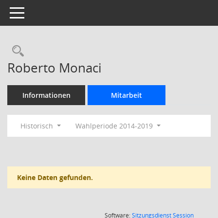
Toggle navigation
Rechercheauswahl
Roberto Monaci
Informationen
Mitarbeit
Historisch
Wahlperiode 2014-2019
Keine Daten gefunden.
(Wird in
Software:
Sitzungsdienst
Session