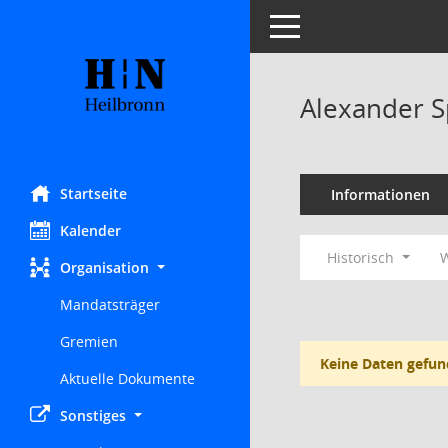
Toggle navigation
Alexander S
Startseite
Informationen
Kalender
Historisch
W
Organisation
Mandatsträger
Gremien
Keine Daten gefun
Aktuelle Dokumente
Sonstiges