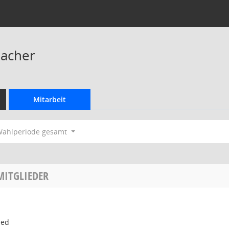
bacher
Mitarbeit
ahlperiode gesamt
MITGLIEDER
ied