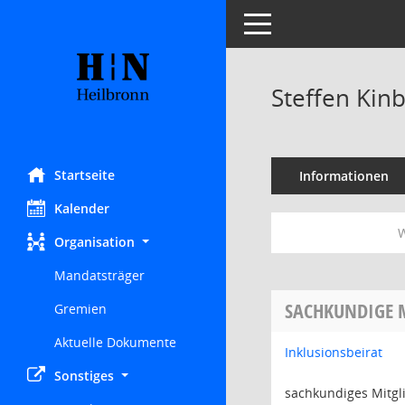
Toggle navigation
Steffen Kin
Startseite
Informationen
Kalender
W
Organisation
Mandatsträger
SACHKUNDIGE 
Gremien
Aktuelle Dokumente
Inklusionsbeirat
Sonstiges
sachkundiges Mitgl