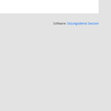
(Wird in
Software:
Sitzungsdienst
Session