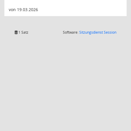
von 19.03.2026
(Wird in
1 Satz
Software:
Sitzungsdienst
Session