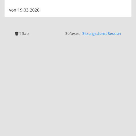
von 19.03.2026
(Wird in
1 Satz
Software:
Sitzungsdienst
Session