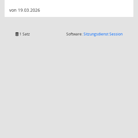
von 19.03.2026
(Wird in
1 Satz
Software:
Sitzungsdienst
Session