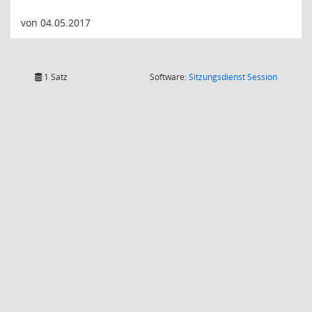
von 04.05.2017
(Wird in
1 Satz
Software:
Sitzungsdienst
Session