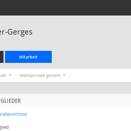
er-Gerges
Mitarbeit
uell
Wahlperiode gesamt
GLIEDER
ozialausschuss
glied