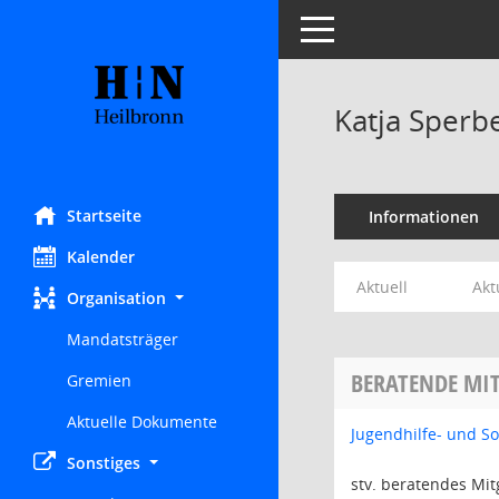
Toggle navigation
Katja Sperb
Startseite
Informationen
Kalender
Aktuell
Akt
Organisation
Mandatsträger
BERATENDE MIT
Gremien
Aktuelle Dokumente
Jugendhilfe- und S
Sonstiges
stv. beratendes Mit