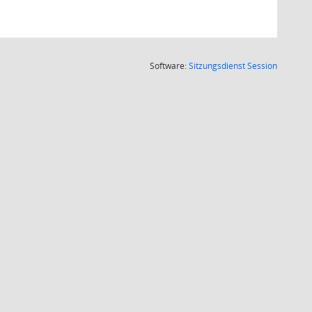
(Wird in
Software:
Sitzungsdienst
Session