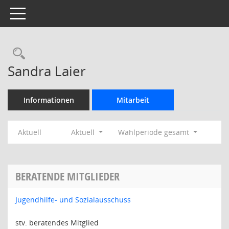
Toggle navigation
Rechercheauswahl
Sandra Laier
Informationen
Mitarbeit
Aktuell
Aktuell
Wahlperiode gesamt
BERATENDE MITGLIEDER
Jugendhilfe- und Sozialausschuss
stv. beratendes Mitglied