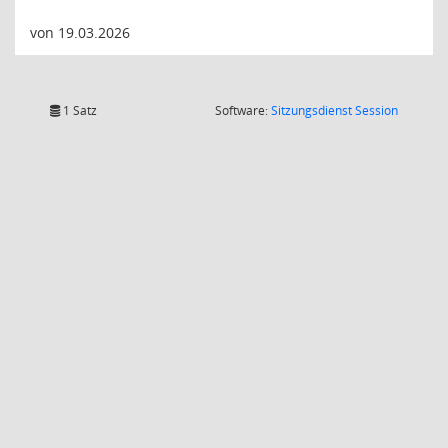
von 19.03.2026
(Wird in
1 Satz
Software:
Sitzungsdienst
Session