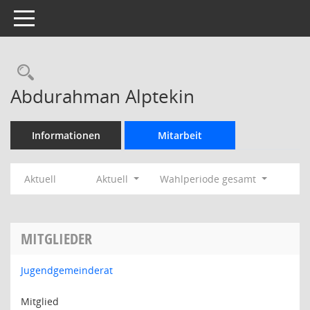
Toggle navigation
Rechercheauswahl
Abdurahman Alptekin
Informationen
Mitarbeit
Aktuell
Aktuell
Wahlperiode gesamt
MITGLIEDER
Jugendgemeinderat
Mitglied