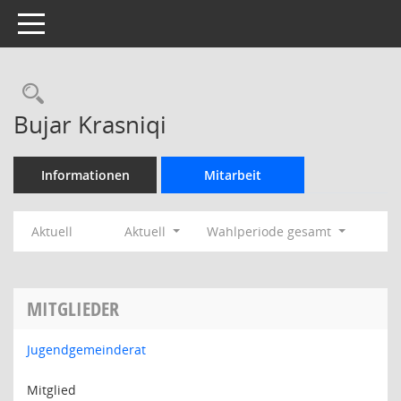
Toggle navigation
Rechercheauswahl
Bujar Krasniqi
Informationen
Mitarbeit
Aktuell
Aktuell
Wahlperiode gesamt
MITGLIEDER
Jugendgemeinderat
Mitglied