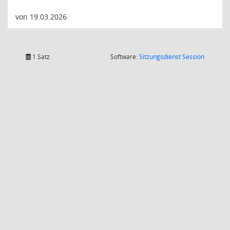
von 19.03.2026
(Wird in
1 Satz
Software:
Sitzungsdienst
Session