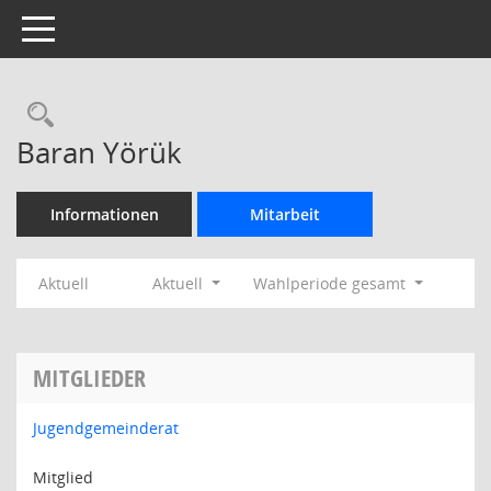
Toggle navigation
Rechercheauswahl
Baran Yörük
Informationen
Mitarbeit
Aktuell
Aktuell
Wahlperiode gesamt
MITGLIEDER
Jugendgemeinderat
Mitglied