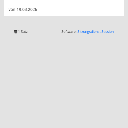
von 19.03.2026
(Wird in
1 Satz
Software:
Sitzungsdienst
Session