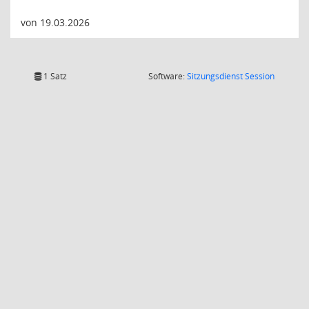
von 19.03.2026
(Wird in
1 Satz
Software:
Sitzungsdienst
Session