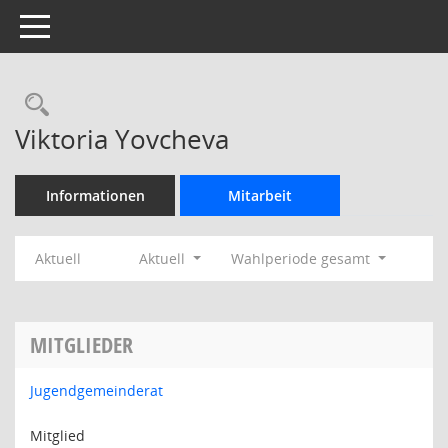
Toggle navigation
Rechercheauswahl
Viktoria Yovcheva
Informationen
Mitarbeit
Aktuell
Aktuell
Wahlperiode gesamt
MITGLIEDER
Jugendgemeinderat
Mitglied